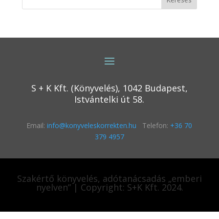
S + K Kft. (Könyvelés), 1042 Budapest,
Istvántelki út 58.
Email:
info@konyveleskorrekten.hu
Telefon:
+36 70
379 4957
Szakértő könyvelés, adótanácsadás „emberi
nyelven” | Copyright: S+K Kft. 2024.