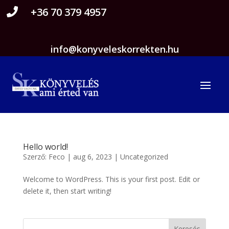
+36 70 379 4957

info@konyveleskorrekten.hu
Hello world!
Szerző:
Feco
|
aug 6, 2023
|
Uncategorized
Welcome to WordPress. This is your first post. Edit or
delete it, then start writing!
Keresés