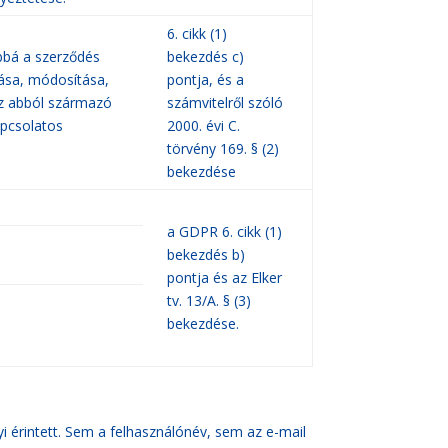
6. cikk (1)
ábbá a szerződés
bekezdés c)
ása, módosítása,
pontja, és a
az abból származó
számvitelről szóló
apcsolatos
2000. évi C.
törvény 169. § (2)
bekezdése
a GDPR 6. cikk (1)
bekezdés b)
pontja és az Elker
tv. 13/A. § (3)
bekezdése.
i érintett. Sem a felhasználónév, sem az e-mail