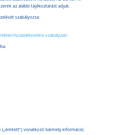
int az alábbi tájékoztatást adjuk.
zelését szabályozza:
rrekten.hu/adatkezelesi-szabalyzat/
yba.
 („érintett”) vonatkozó bármely információ;