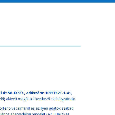
 út 58. IX/27., adószám: 10551521-1-41,
elő) aláveti magát a következő szabályzatnak:
rténő védelméről és az ilyen adatok szabad
ltalános adatvédelmi rendelet) AZ EURÓPAI