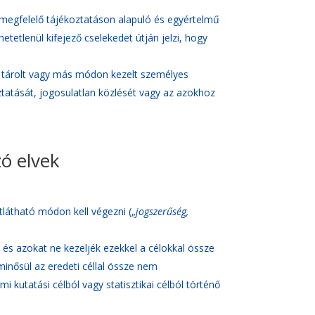
s megfelelő tájékoztatáson alapuló és egyértelmű
hetetlenül kifejező cselekedet útján jelzi, hogy
t, tárolt vagy más módon kezelt személyes
tatását, jogosulatlan közlését vagy az azokhoz
ó elvek
tlátható módon kell végezni („
jogszerűség,
 és azokat ne kezeljék ezekkel a célokkal össze
nősül az eredeti céllal össze nem
 kutatási célból vagy statisztikai célból történő