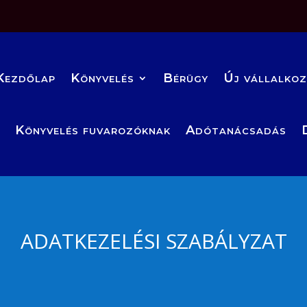
Kezdőlap
Könyvelés
Bérügy
Új vállalko
Könyvelés fuvarozóknak
Adótanácsadás
ADATKEZELÉSI SZABÁLYZAT