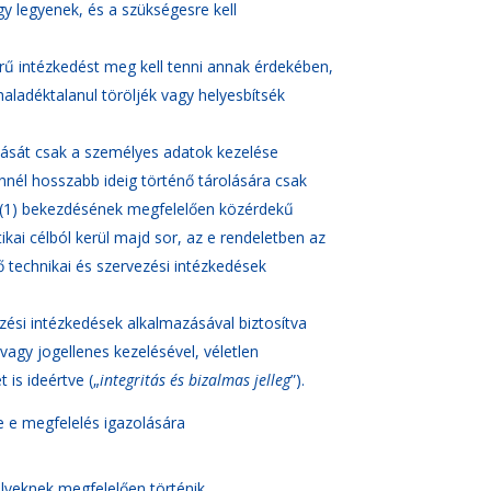
gy legyenek, és a szükségesre kell
rű intézkedést meg kell tenni annak érdekében,
aladéktalanul töröljék vagy helyesbítsék
ítását csak a személyes adatok kezelése
nnél hosszabb ideig történő tárolására csak
k (1) bekezdésének megfelelően közérdekű
ikai célból kerül majd sor, az e rendeletben az
 technikai és szervezési intézkedések
zési intézkedések alkalmazásával biztosítva
agy jogellenes kezelésével, véletlen
is ideértve („
integritás és bizalmas jelleg
”).
ie e megfelelés igazolására
elveknek megfelelően történik.