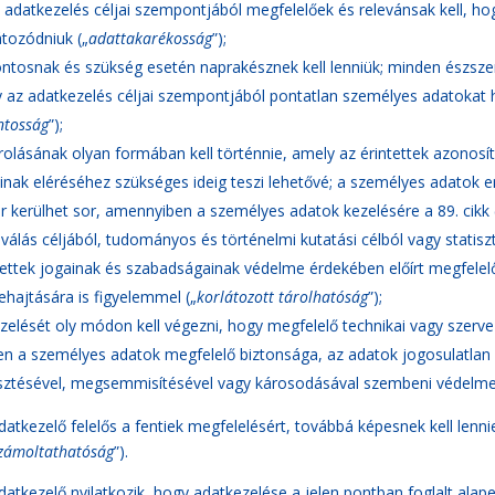
 adatkezelés céljai szempontjából megfelelőek és relevánsak kell, ho
átozódniuk („
adattakarékosság
”);
ntosnak és szükség esetén naprakésznek kell lenniük; minden észsze
 az adatkezelés céljai szempontjából pontatlan személyes adatokat h
ntosság
”);
rolásának olyan formában kell történnie, amely az érintettek azonos
ainak eléréséhez szükséges ideig teszi lehetővé; a személyes adatok e
r kerülhet sor, amennyiben a személyes adatok kezelésére a 89. cik
iválás céljából, tudományos és történelmi kutatási célból vagy statiszt
tettek jogainak és szabadságainak védelme érdekében előírt megfelelő
ehajtására is figyelemmel („
korlátozott tárolhatóság
”);
zelését oly módon kell végezni, hogy megfelelő technikai vagy szerve
en a személyes adatok megfelelő biztonsága, az adatok jogosulatlan v
sztésével, megsemmisítésével vagy károsodásával szembeni védelmet 
datkezelő felelős a fentiek megfelelésért, továbbá képesnek kell lenn
számoltathatóság
”).
datkezelő nyilatkozik, hogy adatkezelése a jelen pontban foglalt alap