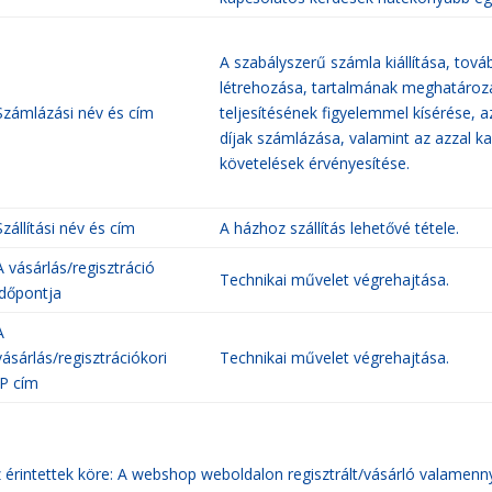
A szabályszerű számla kiállítása, tov
létrehozása, tartalmának meghatároz
Számlázási név és cím
teljesítésének figyelemmel kísérése, 
díjak számlázása, valamint az azzal k
követelések érvényesítése.
Szállítási név és cím
A házhoz szállítás lehetővé tétele.
A vásárlás/regisztráció
Technikai művelet végrehajtása.
időpontja
A
vásárlás/regisztrációkori
Technikai művelet végrehajtása.
IP cím
 érintettek köre: A webshop weboldalon regisztrált/vásárló valamenny