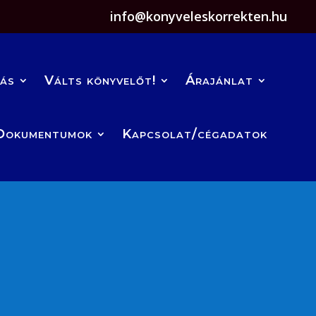
info@konyveleskorrekten.hu
zás
Válts könyvelőt!
Árajánlat
Dokumentumok
Kapcsolat/cégadatok