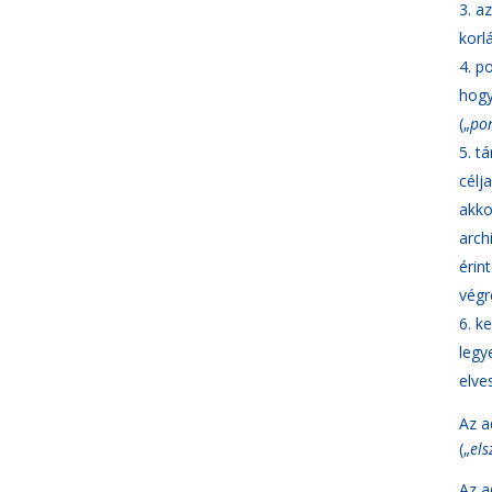
az
korl
po
hogy
(„
po
tá
célj
akko
arch
érin
végr
ke
legy
elve
Az a
(„
el
Az a