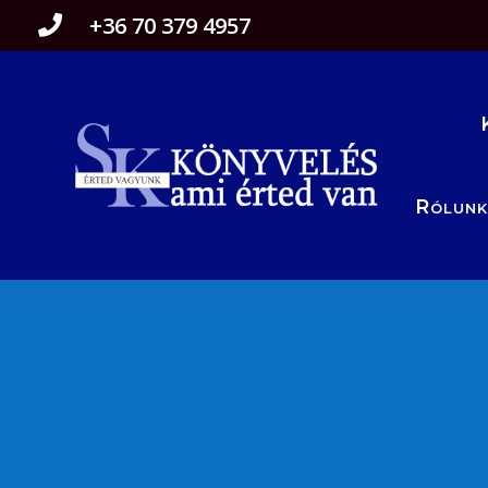
+36 70 379 4957

Rólunk