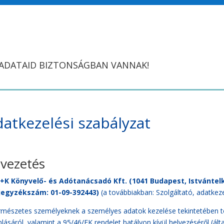
 ADATAID BIZTONSÁGBAN VANNAK!
atkezelési szabályzat
vezetés
+K Könyvelő- és Adótanácsadó Kft. (1041 Budapest, Istvántelki
jegyzékszám: 01-09-392443)
(a továbbiakban: Szolgáltató, adatkez
rmészetes személyeknek a személyes adatok kezelése tekintetében tö
lásáról, valamint a 95/46/EK rendelet hatályon kívül helyezéséről (á