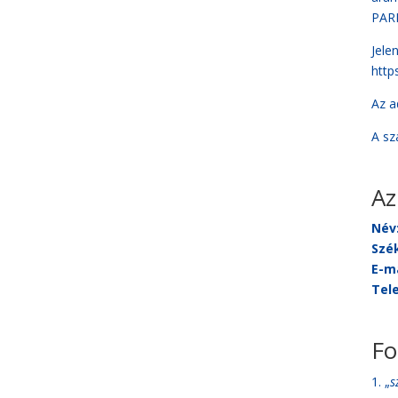
PARL
Jele
http
Az a
A sz
Az
Név
Szé
E-ma
Tel
Fo
„
s