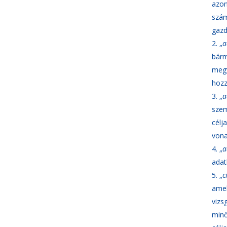
azon
szám
gazd
„
a
bárm
megv
hozz
„
a
szem
célj
vona
„
a
adat
„
c
amel
vizs
minő