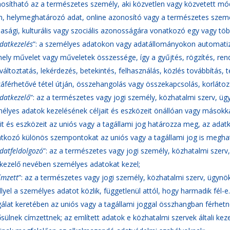
osítható az a természetes személy, aki közvetlen vagy közvetett mó
, helymeghatározó adat, online azonosító vagy a természetes személy t
asági, kulturális vagy szociális azonosságára vonatkozó egy vagy tö
datkezelés
”: a személyes adatokon vagy adatállományokon automati
ely művelet vagy műveletek összessége, így a gyűjtés, rögzítés, rends
áltoztatás, lekérdezés, betekintés, felhasználás, közlés továbbítás,
áférhetővé tétel útján, összehangolás vagy összekapcsolás, korlátozá
datkezelő
”: az a természetes vagy jogi személy, közhatalmi szerv, ü
élyes adatok kezelésének céljait és eszközeit önállóan vagy másokk
ait és eszközeit az uniós vagy a tagállami jog határozza meg, az adatk
tkozó különös szempontokat az uniós vagy a tagállami jog is megha
datfeldolgozó
”: az a természetes vagy jogi személy, közhatalmi szer
kezelő nevében személyes adatokat kezel;
ímzett
”: az a természetes vagy jogi személy, közhatalmi szerv, ügynö
lyel a személyes adatot közlik, függetlenül attól, hogy harmadik fél-
gálat keretében az uniós vagy a tagállami joggal összhangban férhe
sülnek címzettnek; az említett adatok e közhatalmi szervek általi kez