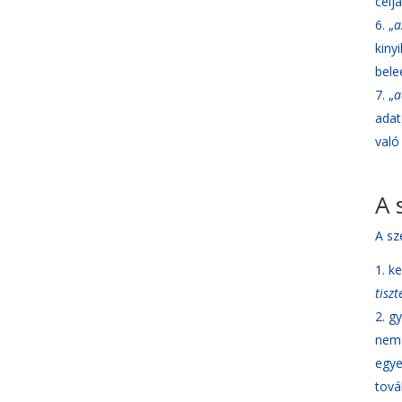
célj
„
a
kiny
bele
„
a
adat
való
A 
A sz
ke
tisz
gy
nem 
egye
tová