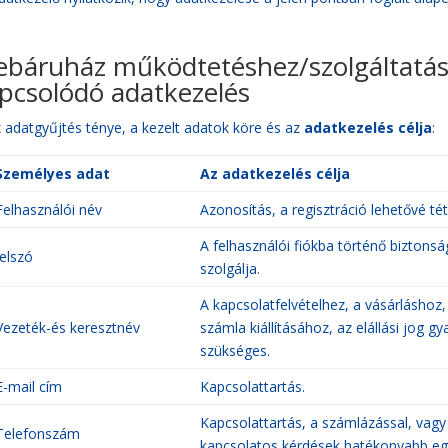
báruház működtetéshez/szolgáltatás
pcsolódó adatkezelés
 adatgyűjtés ténye, a kezelt adatok köre és az
adatkezelés célja
:
Személyes adat
Az adatkezelés célja
Felhasználói név
Azonosítás, a regisztráció lehetővé tét
A felhasználói fiókba történő biztons
Jelszó
szolgálja.
A kapcsolatfelvételhez, a vásárláshoz
Vezeték-és keresztnév
számla kiállításához, az elállási jog g
szükséges.
E-mail cím
Kapcsolattartás.
Kapcsolattartás, a számlázással, vagy 
Telefonszám
kapcsolatos kérdések hatékonyabb eg