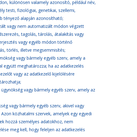
don, különösen valamely azonosító, például név,
esti, fiziológiai, genetikai, szellemi,
bb tényező alapján azonosítható;
zált vagy nem automatizált módon végzett
zerezés, tagolás, tárolás, átalakítás vagy
 terjesztés vagy egyéb módon történő
s, törlés, illetve megsemmisítés;
gynökség vagy bármely egyéb szerv, amely a
al együtt meghatározza; ha az adatkezelés
ezelőt vagy az adatkezelő kijelölésére
tározhatja;
v, ügynökség vagy bármely egyéb szerv, amely az
kség vagy bármely egyéb szerv, akivel vagy
e. Azon közhatalmi szervek, amelyek egy egyedi
tnek hozzá személyes adatokhoz, nem
elése meg kell, hogy feleljen az adatkezelés