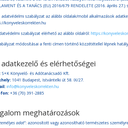
AMENT ÉS A TANÁCS (EU) 2016/679 RENDELETE (2016. április 27.) szer
n adatvédelmi szabályzat az alábbi oldalak/mobil alkalmazások adatke
s://konyveleskorrekten.hu
datvédelmi szabályzat elérhető az alábbi oldalról:
https://konyvelesko
abályzat módosításai a fenti címen történő közzététellel lépnek hatál
 adatkezelő és elérhetőségei
:
S+K Könyvelő- és Adótanácsadó Kft.
khely:
1041 Budapest, Istvántelki út 58. IX/27.
il:
info@konyveleskorrekten.hu
efon:
+36 (70) 391-2885
galom meghatározások
zemélyes adat
”: azonosított vagy azonosítható természetes személyre