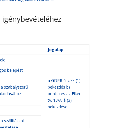
 igénybevételéhez
Jogalap
ele.
ágos belépést
a GDPR 6. cikk (1)
, a szabályszerű
bekezdés b)
yakorlásához
pontja és az Elker
tv. 13/A. § (3)
bekezdése.
a szállítással
yeztetése.