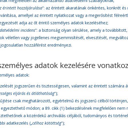
ainak megfelelően az alkalmazandó adatvédelmi szabályoknak;
z érintett hozzájárulása
”: az érintett akaratának önkéntes, konkrét é
ilvánítása, amellyel az érintett nyilatkozat vagy a megerősítést félreért
egyezését adja az őt érintő személyes adatok kezeléséhez;
datvédelmi incidens
”: a biztonság olyan sérülése, amely a továbbítot
ok véletlen vagy jogellenes megsemmisítését, elvesztését, megváltoz
 jogosulatlan hozzáférést eredményezi.
személyes adatok kezelésére vonatkoz
emélyes adatok:
zelését jogszerűen és tisztességesen, valamint az érintett számára á
tességes eljárás és átláthatóság
”);
űjtése csak meghatározott, egyértelmű és jogszerű célból történjen,
egyeztethető módon; a 89. cikk (1) bekezdésének megfelelően nem mi
ztethetőnek a közérdekű archiválás céljából, tudományos és történelmi
bbi adatkezelés („
célhoz kötöttség
”);