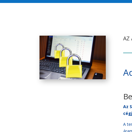
AZ
Ad
Be
Az S
cég
A te
áram