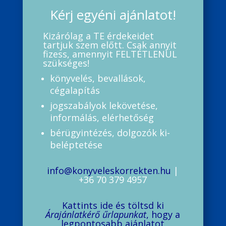
Kérj egyéni ajánlatot!
Kizárólag a TE érdekeidet
tartjuk szem előtt. Csak annyit
fizess, amennyit FELTÉTLENÜL
szükséges!
könyvelés, bevallások,
cégalapítás
jogszabályok lekövetése,
informálás, elérhetőség
bérügyintézés, dolgozók ki-
beléptetése
info@konyveleskorrekten.hu
|
+36 70 379 4957
Kattints ide és töltsd ki
Árajánlatkérő űrlapunkat
, hogy a
legpontosabb ajánlatot