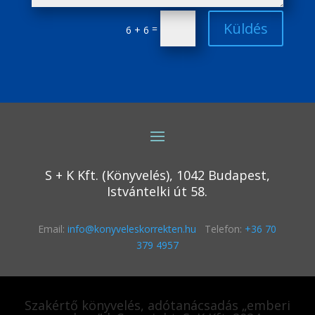
Küldés
=
6 + 6
S + K Kft. (Könyvelés), 1042 Budapest,
Istvántelki út 58.
Email:
info@konyveleskorrekten.hu
Telefon:
+36 70
379 4957
Szakértő könyvelés, adótanácsadás „emberi