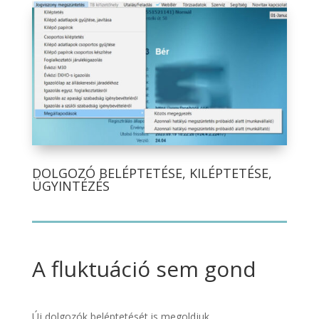
DOLGOZÓ BELÉPTETÉSE, KILÉPTETÉSE,
ÜGYINTÉZÉS
A fluktuáció sem gond
Új dolgozók beléptetését is megoldjuk.