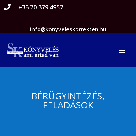
+36 70 379 4957

info@konyveleskorrekten.hu
BÉRÜGYINTÉZÉS,
FELADÁSOK