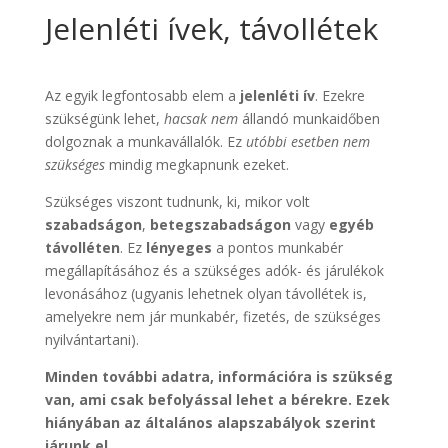
Jelenléti ívek, távollétek
Az egyik legfontosabb elem a
jelenléti ív
. Ezekre
szükségünk lehet,
hacsak nem
állandó munkaidőben
dolgoznak a munkavállalók. Ez
utóbbi esetben nem
szükséges
mindig megkapnunk ezeket.
Szükséges viszont tudnunk, ki, mikor volt
szabadságon
,
betegszabadságon
vagy
egyéb
távolléten
. Ez
lényeges
a pontos munkabér
megállapításához és a szükséges adók- és járulékok
levonásához (ugyanis lehetnek olyan távollétek is,
amelyekre nem jár munkabér, fizetés, de szükséges
nyilvántartani).
Minden további adatra, információra is szükség
van, ami csak befolyással lehet a bérekre. Ezek
hiányában az általános alapszabályok szerint
járunk el.