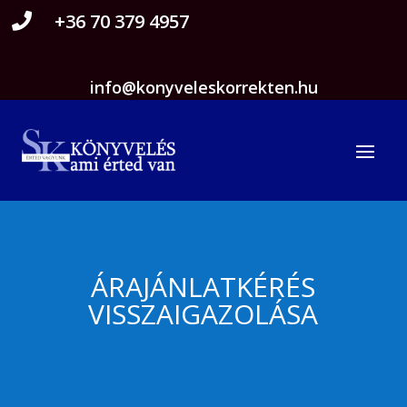
+36 70 379 4957

info@konyveleskorrekten.hu
ÁRAJÁNLATKÉRÉS
VISSZAIGAZOLÁSA